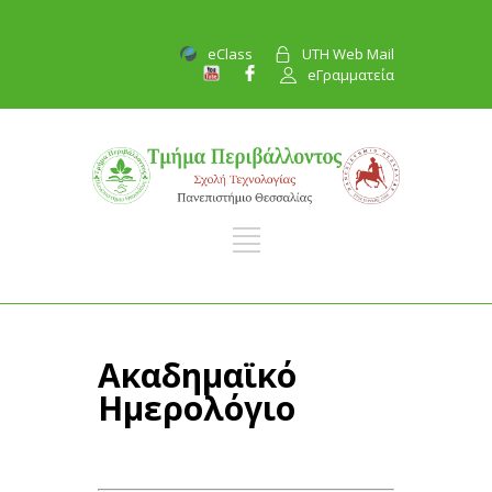
eClass
UTH Web Mail
eΓραμματεία
Ακαδημαϊκό
Ημερολόγιο