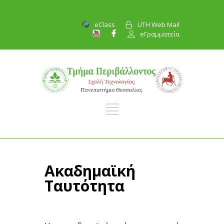
eClass
UTH Web Mail
eΓραμματεία
Ακαδημαϊκή
Ταυτότητα