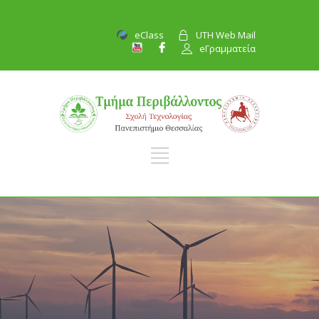
eClass
UTH Web Mail
eΓραμματεία