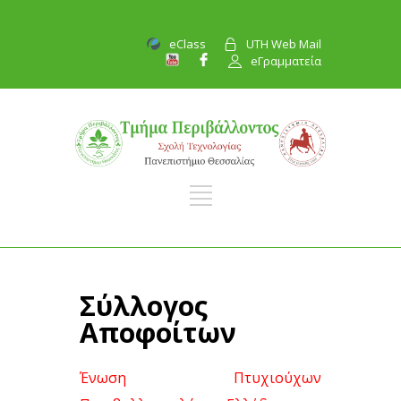
eClass
UTH Web Mail
eΓραμματεία
Σύλλογος
Αποφοίτων
Ένωση Πτυχιούχων