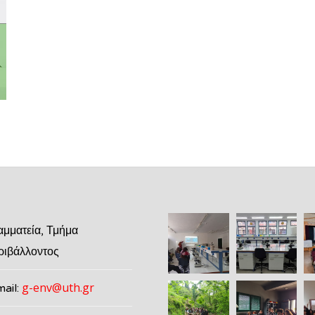
αμματεία, Τμήμα
ριβάλλοντος
g-env@uth.gr
mail: