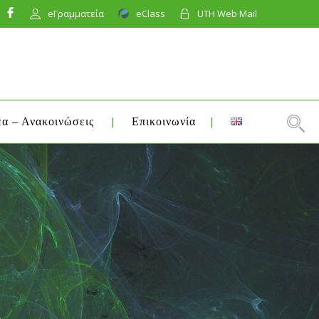
eΓραμματεία
eClass
UTH Web Mail
α – Ανακοινώσεις
Επικοινωνία