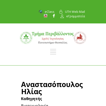
eClass
UTH Web Mail
eΓραμματεία
Αναστασόπουλος
Ηλίας
Καθηγητής
Βιοτεχνολογία